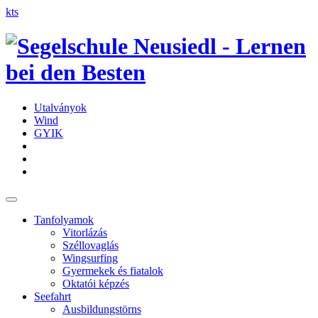
kts
Utalványok
Wind
GYIK
Tanfolyamok
Vitorlázás
Széllovaglás
Wingsurfing
Gyermekek és fiatalok
Oktatói képzés
Seefahrt
Ausbildungstörns