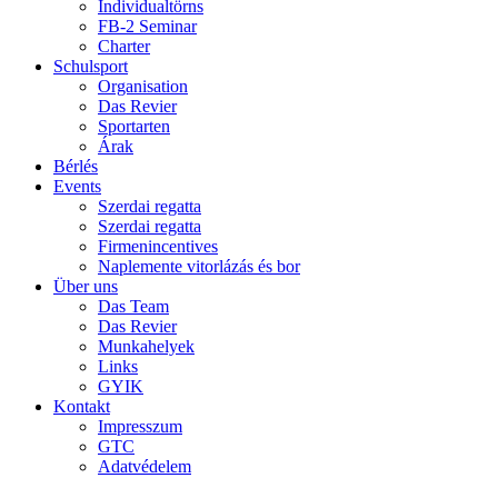
Individualtörns
FB-2 Seminar
Charter
Schulsport
Organisation
Das Revier
Sportarten
Árak
Bérlés
Events
Szerdai regatta
Szerdai regatta
Firmenincentives
Naplemente vitorlázás és bor
Über uns
Das Team
Das Revier
Munkahelyek
Links
GYIK
Kontakt
Impresszum
GTC
Adatvédelem