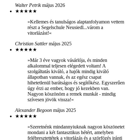
Walter Petrik
május 2026
★
★
★
★
★
»Kellemes és tanulságos alaptanfolyamon vettem
részt a Segelschule Neusiedl...várom a
vitorlázást!«
Christian Sattler
május 2025
★
★
★
★
★
»Már 3 éve vagyok vásárlója, és minden
alkalommal teljesen elégedett voltam! A
szolgáltatás kiváló, a hajók mindig kiváló
állapotban vannak, és az egész csapat
hihetetlenül barátságos és segítőkész. Egyszerűen
úgy érzi az ember, hogy jó kezekben van.
Nagyon köszönöm a remek munkát - mindig
szívesen jövök vissza!«
Alexander Begoon
május 2025
★
★
★
★
★
»Szeretnénk mindannyiuknak nagyon köszönetet
mondani a két fantasztikus hétért, amelyben
felébresztettétek a vitorlázás és a szörfözés iránti