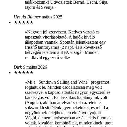
találkozzunk! Üdvözlettel: Bernd, Uschi, Silja,
Björn és Svenja.«
Ursula Büttner
május 2025
★
★
★
★
★
»Nagyon jól szervezett. Kedves vezető és
tapasztalt vitorlásoktató. A hajók kiváló
állapotban vannak. Spontán jelentkeztem egy
frissítő tanfolyamra (2 nap), és a következő
hétvégén letettem a BFA vizsgát. Minden
rendkívül egyszerű volt.«
Dirk S
május 2026
★
★
★
★
★
»Mi a "Sundown Sailing and Wine" programot
foglaltuk le. Minden csodálatosan meg volt
szervezve, a kapcsolattartás nagyon egyszerű és
barátságos volt. Fantasztikus kapitányunk volt
(Angela), aki hamar elvarázsolta az eleinte
sokszor kicsit félénk gyermekeinket, és mind a
négyünknek felejthetetlen élményt nyújtott.
Végül, de nem utolsósorban az ételek is finomak
voltak, kiválóan kombináltak, mindenkinek jutott