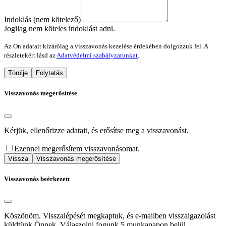
Indoklás (nem kötelező)
Jogilag nem köteles indoklást adni.
Az Ön adatait kizárólag a visszavonás kezelése érdekében dolgozzuk fel. A
részletekért lásd az
Adatvédelmi szabályzatunkat
.
Törölje
Folytatás
Visszavonás megerősítése
Kérjük, ellenőrizze adatait, és erősítse meg a visszavonást.
Ezennel megerősítem visszavonásomat.
Vissza
Visszavonás megerősítése
Visszavonás beérkezett
Köszönöm. Visszalépését megkaptuk, és e-mailben visszaigazolást
küldtünk Önnek. Válaszolni fogunk 5 munkanapon belül.