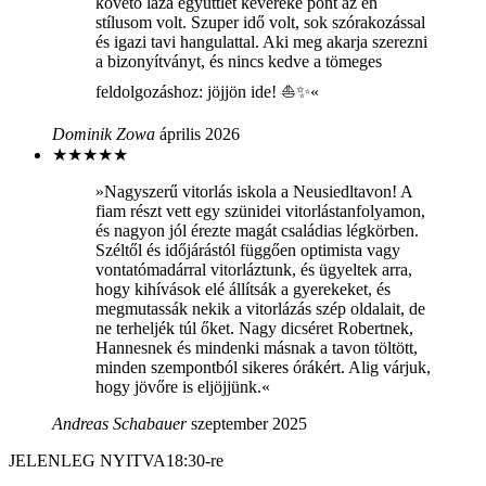
követő laza együttlét keveréke pont az én
stílusom volt. Szuper idő volt, sok szórakozással
és igazi tavi hangulattal. Aki meg akarja szerezni
a bizonyítványt, és nincs kedve a tömeges
feldolgozáshoz: jöjjön ide! ⛵✨«
Dominik Zowa
április 2026
★
★
★
★
★
»Nagyszerű vitorlás iskola a Neusiedltavon! A
fiam részt vett egy szünidei vitorlástanfolyamon,
és nagyon jól érezte magát családias légkörben.
Széltől és időjárástól függően optimista vagy
vontatómadárral vitorláztunk, és ügyeltek arra,
hogy kihívások elé állítsák a gyerekeket, és
megmutassák nekik a vitorlázás szép oldalait, de
ne terheljék túl őket. Nagy dicséret Robertnek,
Hannesnek és mindenki másnak a tavon töltött,
minden szempontból sikeres órákért. Alig várjuk,
hogy jövőre is eljöjjünk.«
Andreas Schabauer
szeptember 2025
JELENLEG NYITVA
18:30-re