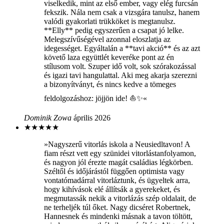
viselkedik, mint az első ember, vagy elég furcsán
fekszik. Nála nem csak a vizsgára tanulsz, hanem
valódi gyakorlati trükköket is megtanulsz.
**Elly** pedig egyszerűen a csapat jó lelke.
Melegszívűségével azonnal eloszlatja az
idegességet. Egyáltalán a **tavi akció** és az azt
követő laza együttlét keveréke pont az én
stílusom volt. Szuper idő volt, sok szórakozással
és igazi tavi hangulattal. Aki meg akarja szerezni
a bizonyítványt, és nincs kedve a tömeges
feldolgozáshoz: jöjjön ide! ⛵✨«
Dominik Zowa
április 2026
★
★
★
★
★
»Nagyszerű vitorlás iskola a Neusiedltavon! A
fiam részt vett egy szünidei vitorlástanfolyamon,
és nagyon jól érezte magát családias légkörben.
Széltől és időjárástól függően optimista vagy
vontatómadárral vitorláztunk, és ügyeltek arra,
hogy kihívások elé állítsák a gyerekeket, és
megmutassák nekik a vitorlázás szép oldalait, de
ne terheljék túl őket. Nagy dicséret Robertnek,
Hannesnek és mindenki másnak a tavon töltött,