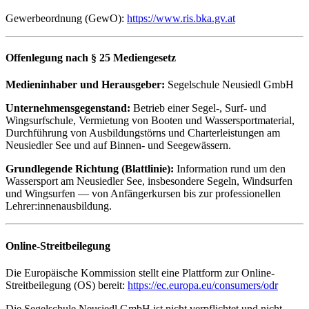
Gewerbeordnung (GewO):
https://www.ris.bka.gv.at
Offenlegung nach § 25 Mediengesetz
Medieninhaber und Herausgeber:
Segelschule Neusiedl GmbH
Unternehmensgegenstand:
Betrieb einer Segel-, Surf- und
Wingsurfschule, Vermietung von Booten und Wassersportmaterial,
Durchführung von Ausbildungstörns und Charterleistungen am
Neusiedler See und auf Binnen- und Seegewässern.
Grundlegende Richtung (Blattlinie):
Information rund um den
Wassersport am Neusiedler See, insbesondere Segeln, Windsurfen
und Wingsurfen — von Anfängerkursen bis zur professionellen
Lehrer:innenausbildung.
Online-Streitbeilegung
Die Europäische Kommission stellt eine Plattform zur Online-
Streitbeilegung (OS) bereit:
https://ec.europa.eu/consumers/odr
Die Segelschule Neusiedl GmbH ist nicht verpflichtet und nicht