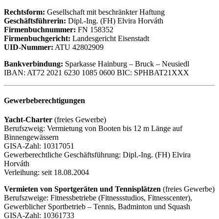
Rechtsform:
Gesellschaft mit beschränkter Haftung
Geschäftsführerin:
Dipl.-Ing. (FH) Elvira Horváth
Firmenbuchnummer:
FN 158352
Firmenbuchgericht:
Landesgericht Eisenstadt
UID-Nummer:
ATU 42802909
Bankverbindung:
Sparkasse Hainburg – Bruck – Neusiedl
IBAN: AT72 2021 6230 1085 0600 BIC: SPHBAT21XXX
Gewerbeberechtigungen
Yacht-Charter
(freies Gewerbe)
Berufszweig: Vermietung von Booten bis 12 m Länge auf
Binnengewässern
GISA-Zahl: 10317051
Gewerberechtliche Geschäftsführung: Dipl.-Ing. (FH) Elvira
Horváth
Verleihung: seit 18.08.2004
Vermieten von Sportgeräten und Tennisplätzen
(freies Gewerbe)
Berufszweige: Fitnessbetriebe (Fitnessstudios, Fitnesscenter),
Gewerblicher Sportbetrieb – Tennis, Badminton und Squash
GISA-Zahl: 10361733