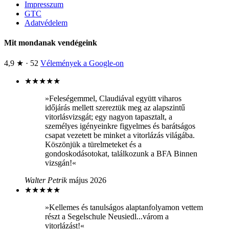
Impresszum
GTC
Adatvédelem
Mit mondanak vendégeink
4,9 ★ · 52
Vélemények a Google-on
★
★
★
★
★
»Feleségemmel, Claudiával együtt viharos
időjárás mellett szereztük meg az alapszintű
vitorlásvizsgát; egy nagyon tapasztalt, a
személyes igényeinkre figyelmes és barátságos
csapat vezetett be minket a vitorlázás világába.
Köszönjük a türelmeteket és a
gondoskodásotokat, találkozunk a BFA Binnen
vizsgán!«
Walter Petrik
május 2026
★
★
★
★
★
»Kellemes és tanulságos alaptanfolyamon vettem
részt a Segelschule Neusiedl...várom a
vitorlázást!«