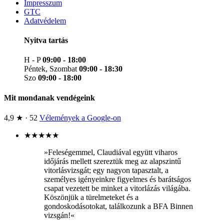
Impresszum
GTC
Adatvédelem
Nyitva tartás
H - P
09:00 - 18:00
Péntek, Szombat
09:00 - 18:30
Szo
09:00 - 18:00
Mit mondanak vendégeink
4,9 ★ · 52
Vélemények a Google-on
★
★
★
★
★
»Feleségemmel, Claudiával együtt viharos
időjárás mellett szereztük meg az alapszintű
vitorlásvizsgát; egy nagyon tapasztalt, a
személyes igényeinkre figyelmes és barátságos
csapat vezetett be minket a vitorlázás világába.
Köszönjük a türelmeteket és a
gondoskodásotokat, találkozunk a BFA Binnen
vizsgán!«