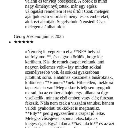
valami és tényleg bőségesek. A borok is mind
nagy élményt nyújtottak, már egy egész
válogatást rendeltem Hess úrtól! Csak melegen
ajánljuk ezt a vitorlás élményt és az embereket,
akik ezt alkotják. Segelschule Neusiedl Csak
melegen ajánlhatjuk.«
Georg Herman
június 2025
★
★
★
★
★
»Nemrég itt végeztem el a **BFA belvízi
tanfolyamot**, és nagyon örülök, hogy ide
kerültem. Kis, de remek csapat voltunk, ami
nagyon kellemes volt – így minden sokkal
személyesebb volt, és sokkal gyakrabban
jutottunk sorra. Hatalmas köszönet a tanároknak,
különösen **Hannes**nek. Hihetetlen, mekkora
tapasztalata van! Még akkor is teljesen nyugodt
marad, ha az ember a hajón egy pillanatra úgy
viselkedik, mint az első ember, vagy elég furcsán
fekszik. Nála nem csak a vizsgára tanulsz, hanem
valódi gyakorlati trükköket is megtanulsz.
**Elly** pedig egyszerűen a csapat jó lelke.
Melegszívűségével azonnal eloszlatja az
idegességet. Egyáltalán a **tavi akció** és az azt