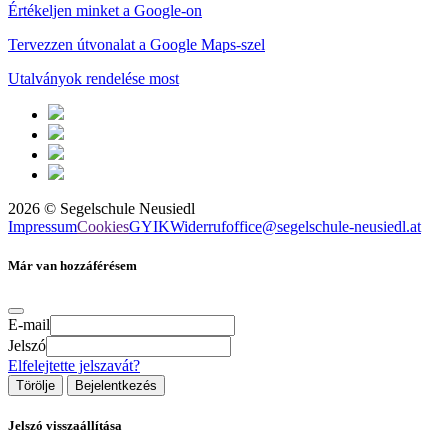
Értékeljen minket a Google-on
Tervezzen útvonalat a Google Maps-szel
Utalványok rendelése most
2026
©
Segelschule Neusiedl
Impressum
Cookies
GYIK
Widerruf
office@segelschule-neusiedl.at
Már van hozzáférésem
E-mail
Jelszó
Elfelejtette jelszavát?
Törölje
Bejelentkezés
Jelszó visszaállítása