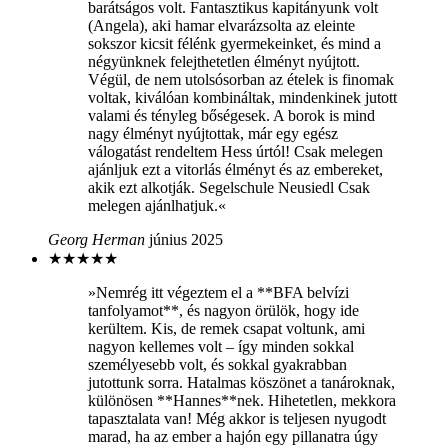
barátságos volt. Fantasztikus kapitányunk volt
(Angela), aki hamar elvarázsolta az eleinte
sokszor kicsit félénk gyermekeinket, és mind a
négyünknek felejthetetlen élményt nyújtott.
Végül, de nem utolsósorban az ételek is finomak
voltak, kiválóan kombináltak, mindenkinek jutott
valami és tényleg bőségesek. A borok is mind
nagy élményt nyújtottak, már egy egész
válogatást rendeltem Hess úrtól! Csak melegen
ajánljuk ezt a vitorlás élményt és az embereket,
akik ezt alkotják. Segelschule Neusiedl Csak
melegen ajánlhatjuk.«
Georg Herman
június 2025
★
★
★
★
★
»Nemrég itt végeztem el a **BFA belvízi
tanfolyamot**, és nagyon örülök, hogy ide
kerültem. Kis, de remek csapat voltunk, ami
nagyon kellemes volt – így minden sokkal
személyesebb volt, és sokkal gyakrabban
jutottunk sorra. Hatalmas köszönet a tanároknak,
különösen **Hannes**nek. Hihetetlen, mekkora
tapasztalata van! Még akkor is teljesen nyugodt
marad, ha az ember a hajón egy pillanatra úgy