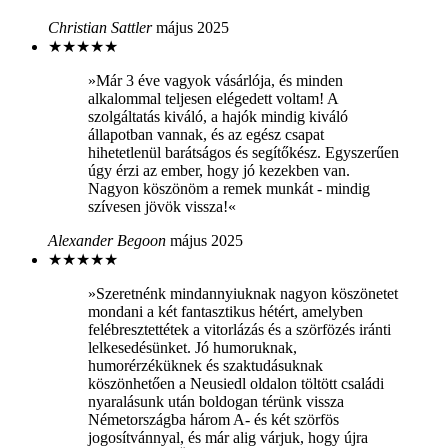
Christian Sattler
május 2025
★
★
★
★
★
»Már 3 éve vagyok vásárlója, és minden
alkalommal teljesen elégedett voltam! A
szolgáltatás kiváló, a hajók mindig kiváló
állapotban vannak, és az egész csapat
hihetetlenül barátságos és segítőkész. Egyszerűen
úgy érzi az ember, hogy jó kezekben van.
Nagyon köszönöm a remek munkát - mindig
szívesen jövök vissza!«
Alexander Begoon
május 2025
★
★
★
★
★
»Szeretnénk mindannyiuknak nagyon köszönetet
mondani a két fantasztikus hétért, amelyben
felébresztettétek a vitorlázás és a szörfözés iránti
lelkesedésünket. Jó humoruknak,
humorérzéküknek és szaktudásuknak
köszönhetően a Neusiedl oldalon töltött családi
nyaralásunk után boldogan térünk vissza
Németországba három A- és két szörfös
jogosítvánnyal, és már alig várjuk, hogy újra