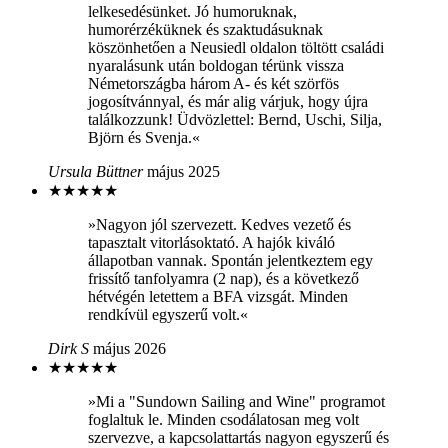
lelkesedésünket. Jó humoruknak,
humorérzéküknek és szaktudásuknak
köszönhetően a Neusiedl oldalon töltött családi
nyaralásunk után boldogan térünk vissza
Németországba három A- és két szörfös
jogosítvánnyal, és már alig várjuk, hogy újra
találkozzunk! Üdvözlettel: Bernd, Uschi, Silja,
Björn és Svenja.«
Ursula Büttner
május 2025
★
★
★
★
★
»Nagyon jól szervezett. Kedves vezető és
tapasztalt vitorlásoktató. A hajók kiváló
állapotban vannak. Spontán jelentkeztem egy
frissítő tanfolyamra (2 nap), és a következő
hétvégén letettem a BFA vizsgát. Minden
rendkívül egyszerű volt.«
Dirk S
május 2026
★
★
★
★
★
»Mi a "Sundown Sailing and Wine" programot
foglaltuk le. Minden csodálatosan meg volt
szervezve, a kapcsolattartás nagyon egyszerű és