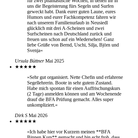
für zwei phantastische Wochen, in denen ihr in
uns die Begeisterung fürs Segeln und Surfen
geweckt habt. Dank eurer guten Laune, eures
Humors und eurer Fachkompetenz fahren wir
nach unserem Familienurlaub in Neusiedl
glücklich mit drei A-Scheinen und zwei
Surfscheinen nach Deutschland zurück und
freuen uns schon auf ein Wiedersehen! Ganz
liebe Grüße von Bernd, Uschi, Silja, Björn und
Svenja«
Ursula Büttner
Mai 2025
★
★
★
★
★
»Sehr gut organisiert. Nette Chefin und erfahrene
Segellehrerin. Boote in sehr gutem Zustand.
Habe mich spontan für einen Auffrischungskurs
(2 Tage) anmelden können und am Wochenende
drauf die BFA Prüfung gemacht. Alles super
unkompliziert.«
Dirk S
Mai 2026
★
★
★
★
★
»Ich habe hier vor Kurzem meinen **BFA
Binnen Kurs** gemacht und bin echt froh, dass