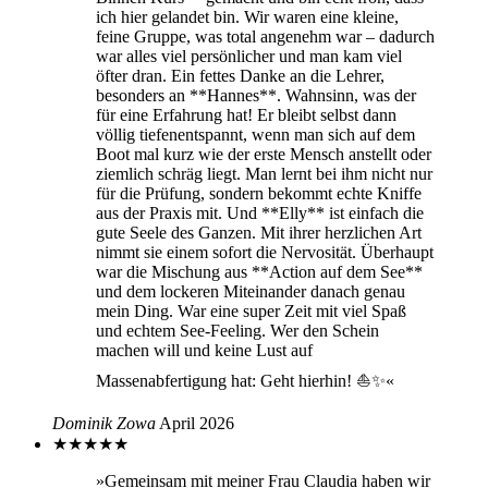
ich hier gelandet bin. Wir waren eine kleine,
feine Gruppe, was total angenehm war – dadurch
war alles viel persönlicher und man kam viel
öfter dran. Ein fettes Danke an die Lehrer,
besonders an **Hannes**. Wahnsinn, was der
für eine Erfahrung hat! Er bleibt selbst dann
völlig tiefenentspannt, wenn man sich auf dem
Boot mal kurz wie der erste Mensch anstellt oder
ziemlich schräg liegt. Man lernt bei ihm nicht nur
für die Prüfung, sondern bekommt echte Kniffe
aus der Praxis mit. Und **Elly** ist einfach die
gute Seele des Ganzen. Mit ihrer herzlichen Art
nimmt sie einem sofort die Nervosität. Überhaupt
war die Mischung aus **Action auf dem See**
und dem lockeren Miteinander danach genau
mein Ding. War eine super Zeit mit viel Spaß
und echtem See-Feeling. Wer den Schein
machen will und keine Lust auf
Massenabfertigung hat: Geht hierhin! ⛵✨«
Dominik Zowa
April 2026
★
★
★
★
★
»Gemeinsam mit meiner Frau Claudia haben wir