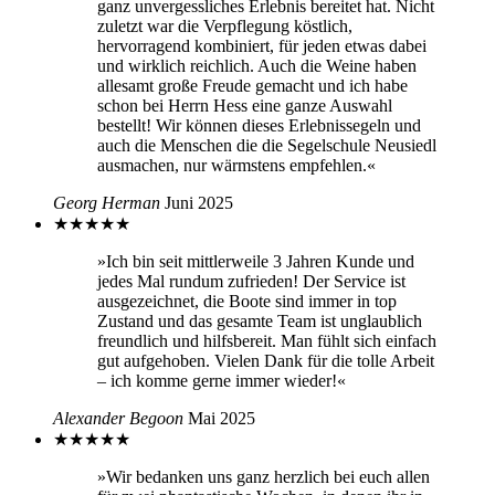
ganz unvergessliches Erlebnis bereitet hat. Nicht
zuletzt war die Verpflegung köstlich,
hervorragend kombiniert, für jeden etwas dabei
und wirklich reichlich. Auch die Weine haben
allesamt große Freude gemacht und ich habe
schon bei Herrn Hess eine ganze Auswahl
bestellt! Wir können dieses Erlebnissegeln und
auch die Menschen die die Segelschule Neusiedl
ausmachen, nur wärmstens empfehlen.«
Georg Herman
Juni 2025
★
★
★
★
★
»Ich bin seit mittlerweile 3 Jahren Kunde und
jedes Mal rundum zufrieden! Der Service ist
ausgezeichnet, die Boote sind immer in top
Zustand und das gesamte Team ist unglaublich
freundlich und hilfsbereit. Man fühlt sich einfach
gut aufgehoben. Vielen Dank für die tolle Arbeit
– ich komme gerne immer wieder!«
Alexander Begoon
Mai 2025
★
★
★
★
★
»Wir bedanken uns ganz herzlich bei euch allen