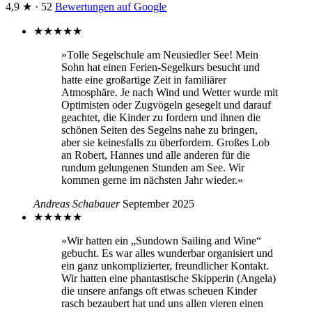
4,9 ★ · 52
Bewertungen auf Google
★
★
★
★
★
»Tolle Segelschule am Neusiedler See! Mein
Sohn hat einen Ferien-Segelkurs besucht und
hatte eine großartige Zeit in familiärer
Atmosphäre. Je nach Wind und Wetter wurde mit
Optimisten oder Zugvögeln gesegelt und darauf
geachtet, die Kinder zu fordern und ihnen die
schönen Seiten des Segelns nahe zu bringen,
aber sie keinesfalls zu überfordern. Großes Lob
an Robert, Hannes und alle anderen für die
rundum gelungenen Stunden am See. Wir
kommen gerne im nächsten Jahr wieder.«
Andreas Schabauer
September 2025
★
★
★
★
★
»Wir hatten ein „Sundown Sailing and Wine“
gebucht. Es war alles wunderbar organisiert und
ein ganz unkomplizierter, freundlicher Kontakt.
Wir hatten eine phantastische Skipperin (Angela)
die unsere anfangs oft etwas scheuen Kinder
rasch bezaubert hat und uns allen vieren einen