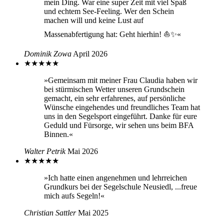
mein Ding. War eine super Zeit mit viel Spaß
und echtem See-Feeling. Wer den Schein
machen will und keine Lust auf
Massenabfertigung hat: Geht hierhin! ⛵✨«
Dominik Zowa
April 2026
★
★
★
★
★
»Gemeinsam mit meiner Frau Claudia haben wir
bei stürmischen Wetter unseren Grundschein
gemacht, ein sehr erfahrenes, auf persönliche
Wünsche eingehendes und freundliches Team hat
uns in den Segelsport eingeführt. Danke für eure
Geduld und Fürsorge, wir sehen uns beim BFA
Binnen.«
Walter Petrik
Mai 2026
★
★
★
★
★
»Ich hatte einen angenehmen und lehrreichen
Grundkurs bei der Segelschule Neusiedl, ...freue
mich aufs Segeln!«
Christian Sattler
Mai 2025