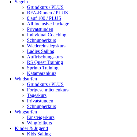
Segeln
Grundkurs / PLUS
BFA-Binnen / PLUS
0 auf 100 / PLUS
All Inclusive Package
Privatstunden
Individual Coaching
Schnupperkurs
Wiedereinstiegskurs
Ladies Sailing
Auffrischungskurs
RS Quest Training
Sprinto Training
Katamarankurs
Windsurfen
Grundkurs / PLUS
Fortgeschrittenenkurs
Tageskurs
Privatstunden
Schnupperkurs
Wingsurfen
Einsteigerkurs
Wingfoilkurs
Kinder & Jugend
Kids Sailing