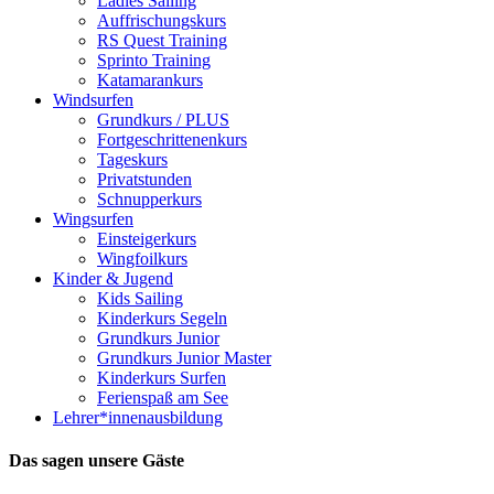
Ladies Sailing
Auffrischungskurs
RS Quest Training
Sprinto Training
Katamarankurs
Windsurfen
Grundkurs / PLUS
Fortgeschrittenenkurs
Tageskurs
Privatstunden
Schnupperkurs
Wingsurfen
Einsteigerkurs
Wingfoilkurs
Kinder & Jugend
Kids Sailing
Kinderkurs Segeln
Grundkurs Junior
Grundkurs Junior Master
Kinderkurs Surfen
Ferienspaß am See
Lehrer*innenausbildung
Das sagen unsere Gäste