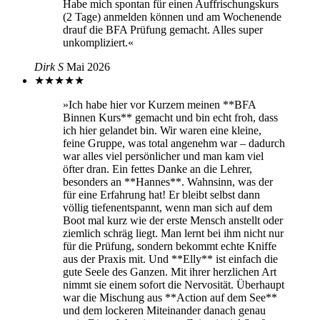
Habe mich spontan für einen Auffrischungskurs
(2 Tage) anmelden können und am Wochenende
drauf die BFA Prüfung gemacht. Alles super
unkompliziert.«
Dirk S
Mai 2026
★
★
★
★
★
»Ich habe hier vor Kurzem meinen **BFA
Binnen Kurs** gemacht und bin echt froh, dass
ich hier gelandet bin. Wir waren eine kleine,
feine Gruppe, was total angenehm war – dadurch
war alles viel persönlicher und man kam viel
öfter dran. Ein fettes Danke an die Lehrer,
besonders an **Hannes**. Wahnsinn, was der
für eine Erfahrung hat! Er bleibt selbst dann
völlig tiefenentspannt, wenn man sich auf dem
Boot mal kurz wie der erste Mensch anstellt oder
ziemlich schräg liegt. Man lernt bei ihm nicht nur
für die Prüfung, sondern bekommt echte Kniffe
aus der Praxis mit. Und **Elly** ist einfach die
gute Seele des Ganzen. Mit ihrer herzlichen Art
nimmt sie einem sofort die Nervosität. Überhaupt
war die Mischung aus **Action auf dem See**
und dem lockeren Miteinander danach genau