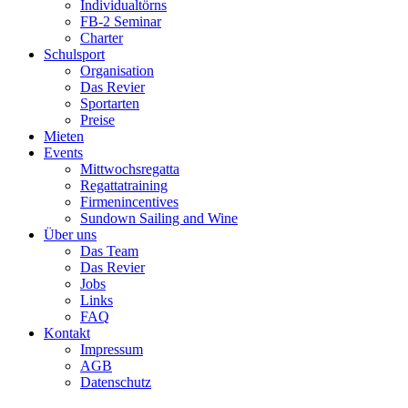
Individualtörns
FB-2 Seminar
Charter
Schulsport
Organisation
Das Revier
Sportarten
Preise
Mieten
Events
Mittwochsregatta
Regattatraining
Firmenincentives
Sundown Sailing and Wine
Über uns
Das Team
Das Revier
Jobs
Links
FAQ
Kontakt
Impressum
AGB
Datenschutz