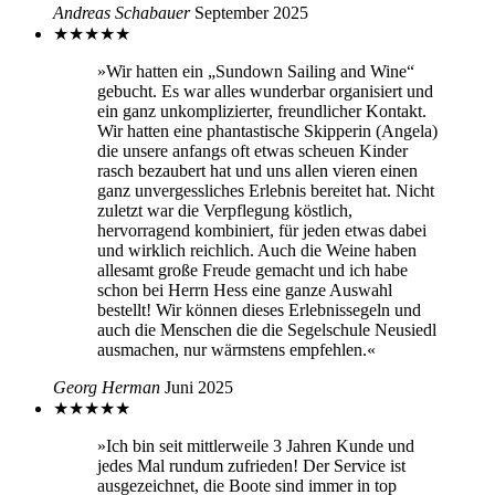
Andreas Schabauer
September 2025
★
★
★
★
★
»Wir hatten ein „Sundown Sailing and Wine“
gebucht. Es war alles wunderbar organisiert und
ein ganz unkomplizierter, freundlicher Kontakt.
Wir hatten eine phantastische Skipperin (Angela)
die unsere anfangs oft etwas scheuen Kinder
rasch bezaubert hat und uns allen vieren einen
ganz unvergessliches Erlebnis bereitet hat. Nicht
zuletzt war die Verpflegung köstlich,
hervorragend kombiniert, für jeden etwas dabei
und wirklich reichlich. Auch die Weine haben
allesamt große Freude gemacht und ich habe
schon bei Herrn Hess eine ganze Auswahl
bestellt! Wir können dieses Erlebnissegeln und
auch die Menschen die die Segelschule Neusiedl
ausmachen, nur wärmstens empfehlen.«
Georg Herman
Juni 2025
★
★
★
★
★
»Ich bin seit mittlerweile 3 Jahren Kunde und
jedes Mal rundum zufrieden! Der Service ist
ausgezeichnet, die Boote sind immer in top