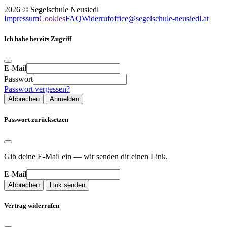
2026
©
Segelschule Neusiedl
Impressum
Cookies
FAQ
Widerruf
office@segelschule-neusiedl.at
Ich habe bereits Zugriff
E-Mail
Passwort
Passwort vergessen?
Abbrechen
Anmelden
Passwort zurücksetzen
Gib deine E-Mail ein — wir senden dir einen Link.
E-Mail
Abbrechen
Link senden
Vertrag widerrufen