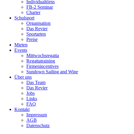
Individualtörns
FB-2 Seminar
Charter
Schulsport
Organisation
Das Revier
Sportarten
Preise
Mieten
Events
Mittwochsregatta
Regattatraining
Firmenincentives
Sundown Sailing and Wine
Über uns
Das Team
Das Revier
Jobs
Links
FAQ
Kontakt
Impressum
AGB
Datenschutz