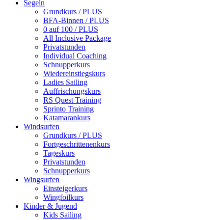
Segeln
Grundkurs / PLUS
BFA-Binnen / PLUS
0 auf 100 / PLUS
All Inclusive Package
Privatstunden
Individual Coaching
Schnupperkurs
Wiedereinstiegskurs
Ladies Sailing
Auffrischungskurs
RS Quest Training
Sprinto Training
Katamarankurs
Windsurfen
Grundkurs / PLUS
Fortgeschrittenenkurs
Tageskurs
Privatstunden
Schnupperkurs
Wingsurfen
Einsteigerkurs
Wingfoilkurs
Kinder & Jugend
Kids Sailing