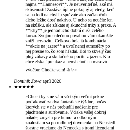
najmä **Hannesovi**. Je neuveriteľné, aké má
skúsenosti! Zostáva úplne pokojný aj vtedy, keď
sa na lodi na chvíľu správate ako začiatočník
alebo ležíte dosť nakrivo. U neho sa neučíte len
na skúšku, ale získate aj skutočné triky z praxe. A
**Elly** je jednoducho dobrá duša celého
kurzu. Svojou srdečnou povahou vám okamžite
zníži nervozitu. Celkovo bola tá kombinácia
**akcie na jazere** a uvoľnenej atmosféry po
nej presne to, čo som hľadal. Bol to skvelý čas
plný zábavy a skutočného pocitu z jazera. Kto
chce získať preukaz a nemá chuť na masovú
výučbu: Choďte sem! ⛵✨«
Dominik Zowa
apríl 2026
★
★
★
★
★
»Chceli by sme vám všetkým veľmi pekne
poďakovať za dva fantastické týždne, počas
ktorých ste v nás prebudili nadšenie pre
plachtenie a surfovanie. Vďaka vašej dobrej
nálade, zmyslu pre humor a odborným
znalostiam sa po rodinnej dovolenke na Neusiedl
šťastne vraciame do Nemecka s tromi licenciami