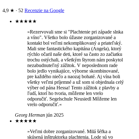
4,9 ★ · 52
Recenzie na Google
★
★
★
★
★
»Rezervovali sme si "Plachtenie pri západe slnka
a víno". Všetko bolo úžasne zorganizované a
kontakt bol veľmi nekomplikovaný a priateľský.
Mali sme fantastického kapitána (Angela), ktorý
rýchlo očaril naše deti, ktoré sa často zo začiatku
trochu ostýchali, a všetkým štyrom nám poskytol
nezabudnuteľný zážitok. V neposlednom rade
bolo jedlo vynikajúce, výborne skombinované,
pre každého niečo a naozaj bohaté. Aj vína boli
všetky veľmi príjemné a už som si objednala celý
výber od pána Hessa! Tento zážitok z plavby a
ľudí, ktorí ho tvoria, môžeme len vrelo
odporučiť. Segelschule Neusiedl Môžeme len
vrelo odporučiť.«
Georg Herman
jún 2025
★
★
★
★
★
»Veľmi dobre zorganizované. Milá šéfka a
skúsená inštruktorka plachtenia. Lode sú vo