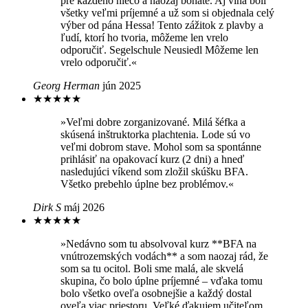
pre každého niečo a naozaj bohaté. Aj vína boli
všetky veľmi príjemné a už som si objednala celý
výber od pána Hessa! Tento zážitok z plavby a
ľudí, ktorí ho tvoria, môžeme len vrelo
odporučiť. Segelschule Neusiedl Môžeme len
vrelo odporučiť.«
Georg Herman
jún 2025
★
★
★
★
★
»Veľmi dobre zorganizované. Milá šéfka a
skúsená inštruktorka plachtenia. Lode sú vo
veľmi dobrom stave. Mohol som sa spontánne
prihlásiť na opakovací kurz (2 dni) a hneď
nasledujúci víkend som zložil skúšku BFA.
Všetko prebehlo úplne bez problémov.«
Dirk S
máj 2026
★
★
★
★
★
»Nedávno som tu absolvoval kurz **BFA na
vnútrozemských vodách** a som naozaj rád, že
som sa tu ocitol. Boli sme malá, ale skvelá
skupina, čo bolo úplne príjemné – vďaka tomu
bolo všetko oveľa osobnejšie a každý dostal
oveľa viac priestoru. Veľké ďakujem učiteľom,