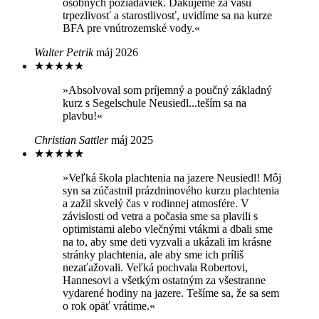
osobných požiadaviek. Ďakujeme za vašu
trpezlivosť a starostlivosť, uvidíme sa na kurze
BFA pre vnútrozemské vody.«
Walter Petrik
máj 2026
★
★
★
★
★
»Absolvoval som príjemný a poučný základný
kurz s Segelschule Neusiedl...teším sa na
plavbu!«
Christian Sattler
máj 2025
★
★
★
★
★
»Veľká škola plachtenia na jazere Neusiedl! Môj
syn sa zúčastnil prázdninového kurzu plachtenia
a zažil skvelý čas v rodinnej atmosfére. V
závislosti od vetra a počasia sme sa plavili s
optimistami alebo vlečnými vtákmi a dbali sme
na to, aby sme deti vyzvali a ukázali im krásne
stránky plachtenia, ale aby sme ich príliš
nezaťažovali. Veľká pochvala Robertovi,
Hannesovi a všetkým ostatným za všestranne
vydarené hodiny na jazere. Tešíme sa, že sa sem
o rok opäť vrátime.«