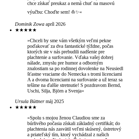
chce získať preukaz a nemá chuť na masovú
výučbu: Choďte sem! ⛵✨«
Dominik Zowa
apríl 2026
★
★
★
★
★
»Chceli by sme vám všetkým veľmi pekne
poďakovať za dva fantastické týždne, počas
ktorých ste v nás prebudili nadšenie pre
plachtenie a surfovanie. Vďaka vašej dobrej
nálade, zmyslu pre humor a odborným
znalostiam sa po rodinnej dovolenke na Neusiedl
šťastne vraciame do Nemecka s tromi licenciami
A a dvoma licenciami na surfovanie a už teraz sa
tešíme na ďalšie stretnutie! S pozdravom Bernd,
Uschi, Silja, Björn a Svenja«
Ursula Büttner
máj 2025
★
★
★
★
★
»Spolu s mojou ženou Claudiou sme za
búrlivého počasia získali základný certifikát; do
plachtenia nás zasvätil veľmi skúsený, ústretový
a priateľský tím, ktorý vychádzal z našich