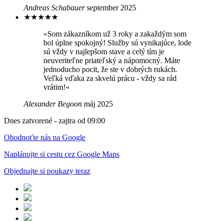
Andreas Schabauer
september 2025
★
★
★
★
★
»Som zákazníkom už 3 roky a zakaždým som
bol úplne spokojný! Služby sú vynikajúce, lode
sú vždy v najlepšom stave a celý tím je
neuveriteľne priateľský a nápomocný. Máte
jednoducho pocit, že ste v dobrých rukách.
Veľká vďaka za skvelú prácu - vždy sa rád
vrátim!«
Alexander Begoon
máj 2025
Dnes zatvorené - zajtra od 09:00
Ohodnoťte nás na Google
Naplánujte si cestu cez Google Maps
Objednajte si poukazy teraz