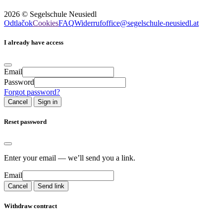
2026
©
Segelschule Neusiedl
Odtlačok
Cookies
FAQ
Widerruf
office@segelschule-neusiedl.at
I already have access
Email
Password
Forgot password?
Cancel
Sign in
Reset password
Enter your email — we’ll send you a link.
Email
Cancel
Send link
Withdraw contract