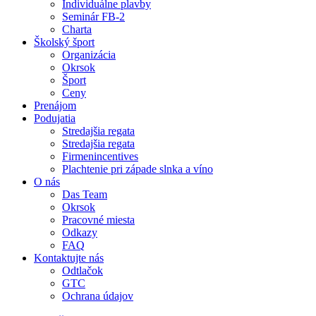
Individuálne plavby
Seminár FB-2
Charta
Školský šport
Organizácia
Okrsok
Šport
Ceny
Prenájom
Podujatia
Stredajšia regata
Stredajšia regata
Firmenincentives
Plachtenie pri západe slnka a víno
O nás
Das Team
Okrsok
Pracovné miesta
Odkazy
FAQ
Kontaktujte nás
Odtlačok
GTC
Ochrana údajov