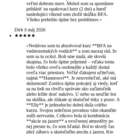
veľmi dobrom stave. Mohol som sa spontánne
prihlásiť na opakovací kurz (2 dni) a hneď
nasledujúci víkend som zložil skúšku BFA.
Všetko prebehlo úplne bez problémov.«
Dirk S
máj 2026
★
★
★
★
★
»Nedávno som tu absolvoval kurz **BFA na
vnútrozemských vodách** a som naozaj rád, že
som sa tu ocitol. Boli sme malá, ale skvelá
skupina, čo bolo úplne príjemné – vďaka tomu
bolo všetko oveľa osobnejšie a každý dostal
oveľa viac priestoru. Veľké ďakujem učiteľom,
najmä **Hannesovi**. Je neuveriteľné, aké má
skúsenosti! Zostáva úplne pokojný aj vtedy, keď
sa na lodi na chvíľu správate ako začiatočník
alebo ležíte dosť nakrivo. U neho sa neučíte len
na skúšku, ale získate aj skutočné triky z praxe. A
**Elly** je jednoducho dobrá duša celého
kurzu. Svojou srdečnou povahou vám okamžite
zníži nervozitu. Celkovo bola tá kombinácia
**akcie na jazere** a uvoľnenej atmosféry po
nej presne to, čo som hľadal. Bol to skvelý čas
plný zábavy a skutočného pocitu z jazera. Kto