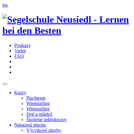
kts
Poukazy
Vietor
FAQ
Kurzy
Plachtenie
Windsurfing
Wingsurfing
Deti a mládež
Školenie inštruktorov
Námorná plavba
Výcvikové plavby