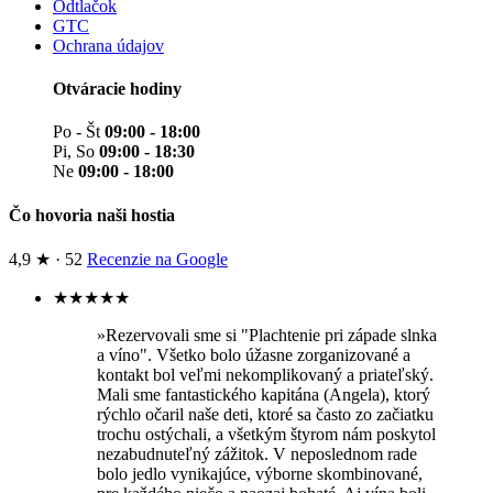
Odtlačok
GTC
Ochrana údajov
Otváracie hodiny
Po - Št
09:00 - 18:00
Pi, So
09:00 - 18:30
Ne
09:00 - 18:00
Čo hovoria naši hostia
4,9 ★ · 52
Recenzie na Google
★
★
★
★
★
»Rezervovali sme si "Plachtenie pri západe slnka
a víno". Všetko bolo úžasne zorganizované a
kontakt bol veľmi nekomplikovaný a priateľský.
Mali sme fantastického kapitána (Angela), ktorý
rýchlo očaril naše deti, ktoré sa často zo začiatku
trochu ostýchali, a všetkým štyrom nám poskytol
nezabudnuteľný zážitok. V neposlednom rade
bolo jedlo vynikajúce, výborne skombinované,