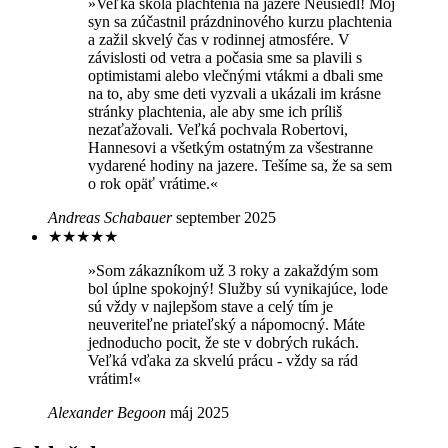
»Veľká škola plachtenia na jazere Neusiedl! Môj
syn sa zúčastnil prázdninového kurzu plachtenia
a zažil skvelý čas v rodinnej atmosfére. V
závislosti od vetra a počasia sme sa plavili s
optimistami alebo vlečnými vtákmi a dbali sme
na to, aby sme deti vyzvali a ukázali im krásne
stránky plachtenia, ale aby sme ich príliš
nezaťažovali. Veľká pochvala Robertovi,
Hannesovi a všetkým ostatným za všestranne
vydarené hodiny na jazere. Tešíme sa, že sa sem
o rok opäť vrátime.«
Andreas Schabauer
september 2025
★
★
★
★
★
»Som zákazníkom už 3 roky a zakaždým som
bol úplne spokojný! Služby sú vynikajúce, lode
sú vždy v najlepšom stave a celý tím je
neuveriteľne priateľský a nápomocný. Máte
jednoducho pocit, že ste v dobrých rukách.
Veľká vďaka za skvelú prácu - vždy sa rád
vrátim!«
Alexander Begoon
máj 2025