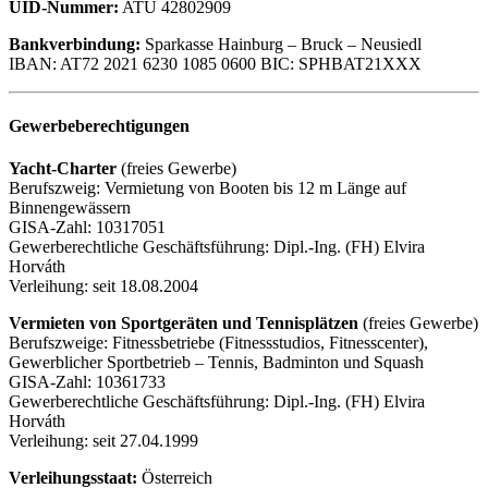
UID-Nummer:
ATU 42802909
Bankverbindung:
Sparkasse Hainburg – Bruck – Neusiedl
IBAN: AT72 2021 6230 1085 0600 BIC: SPHBAT21XXX
Gewerbeberechtigungen
Yacht-Charter
(freies Gewerbe)
Berufszweig: Vermietung von Booten bis 12 m Länge auf
Binnengewässern
GISA-Zahl: 10317051
Gewerberechtliche Geschäftsführung: Dipl.-Ing. (FH) Elvira
Horváth
Verleihung: seit 18.08.2004
Vermieten von Sportgeräten und Tennisplätzen
(freies Gewerbe)
Berufszweige: Fitnessbetriebe (Fitnessstudios, Fitnesscenter),
Gewerblicher Sportbetrieb – Tennis, Badminton und Squash
GISA-Zahl: 10361733
Gewerberechtliche Geschäftsführung: Dipl.-Ing. (FH) Elvira
Horváth
Verleihung: seit 27.04.1999
Verleihungsstaat:
Österreich