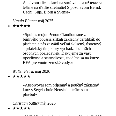
A a dvoma licenciami na surfovanie a už teraz sa
tešíme na ďalšie stretnutie! S pozdravom Bernd,
Uschi, Silja, Björn a Svenja«
Ursula Büttner
máj 2025
★
★
★
★
★
»Spolu s mojou ženou Claudiou sme za
búrlivého počasia získali základný certifikát; do
plachtenia nás zasvätil veľmi skúsený, ústretový
a priateľský tím, ktorý vychádzal z našich
osobných požiadaviek. Ďakujeme za vašu
trpezlivosť a starostlivosť, uvidíme sa na kurze
BFA pre vnútrozemské vody.«
Walter Petrik
máj 2026
★
★
★
★
★
»Absolvoval som príjemný a poučný základný
kurz s Segelschule Neusiedl...teším sa na
plavbu!«
Christian Sattler
máj 2025
★
★
★
★
★